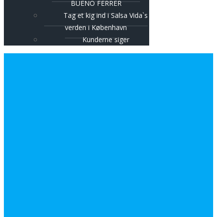
BUENO FERRER
Tag et kig ind i Salsa Vida`s
verden i København
Kunderne siger