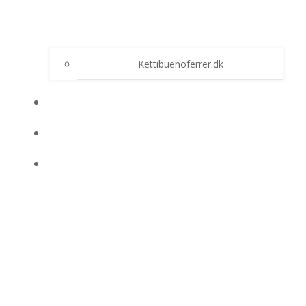
Kettibuenoferrer.dk
SALSASKOLEN
HAVANA PÅ AMAGER
OM SALSA VIDA