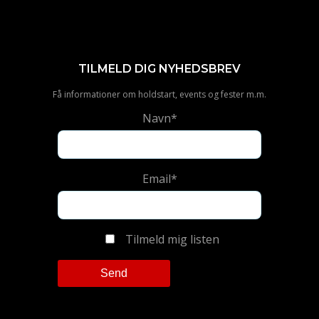
TILMELD DIG NYHEDSBREV
Få informationer om holdstart, events og fester m.m.
Navn*
Email*
Tilmeld mig listen
Please leave this field empty.