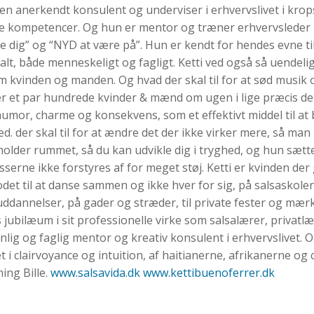
 en anerkendt konsulent og underviser i erhvervslivet i k
le kompetencer. Og hun er mentor og træner erhvervsleder i i 
 dig” og “NYD at være på”. Hun er kendt for hendes evne til
alt, både menneskeligt og fagligt. Ketti ved også så uend
m kvinden og manden. Og hvad der skal til for at sød musik o
r et par hundrede kvinder & mænd om ugen i lige præcis det
 humor, charme og konsekvens, som et effektivt middel til at 
ed. der skal til for at ændre det der ikke virker mere, så m
 holder rummet, så du kan udvikle dig i tryghed, og hun sæt
sserne ikke forstyres af for meget støj. Ketti er kvinden de
det til at danse sammen og ikke hver for sig, på salsaskole
uddannelser, på gader og stræder, til private fester og mær
s jubilæum i sit professionelle virke som salsalærer, privat
nlig og faglig mentor og kreativ konsulent i erhvervslivet. 
t i clairvoyance og intuition, af haitianerne, afrikanerne 
ing Bille.
www.salsavida.dk
www.kettibuenoferrer.dk