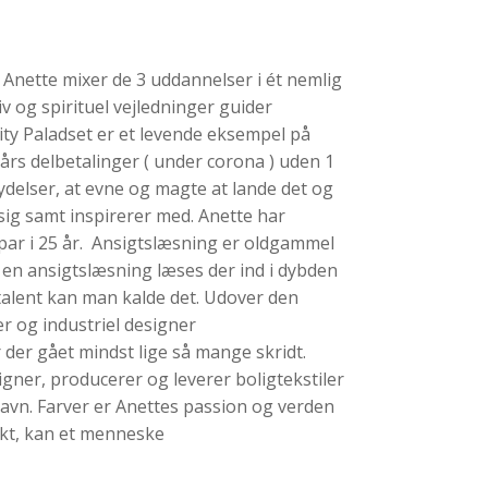
 Anette mixer de 3 uddannelser i ét nemlig
 og spirituel vejledninger guider
ity Paladset er et levende eksempel på
års delbetalinger ( under corona ) uden 1
kydelser, at evne og magte at lande det og
 sig samt inspirerer med. Anette har
par i 25 år. Ansigtslæsning er oldgammel
r en ansigtslæsning læses der ind i dybden
e talent kan man kalde det. Udover den
 og industriel designer
 der gået mindst lige så mange skridt.
gner, producerer og leverer boligtekstiler
nhavn. Farver er Anettes passion og verden
ukt, kan et menneske