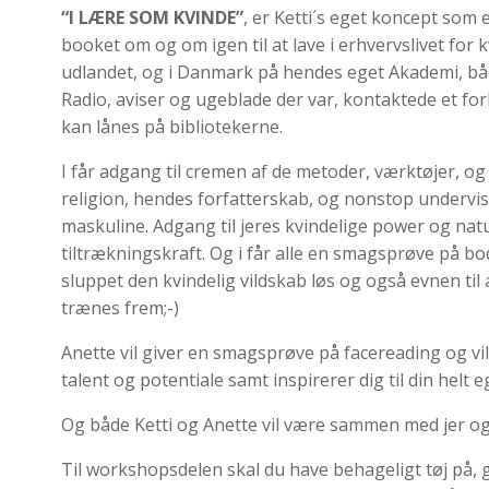
“I LÆRE SOM KVINDE”
, er Ketti´s eget koncept som
booket om og om igen til at lave i erhvervslivet fo
udlandet, og i Danmark på hendes eget Akademi, båd
Radio, aviser og ugeblade der var, kontaktede et fo
kan lånes på bibliotekerne.
I får adgang til cremen af de metoder, værktøjer, o
religion, hendes forfatterskab, og nonstop undervis
maskuline. Adgang til jeres kvindelige power og n
tiltrækningskraft. Og i får alle en smagsprøve på bo
sluppet den kvindelig vildskab løs og også evnen til
trænes frem;-)
Anette vil giver en smagsprøve på facereading og vil 
talent og potentiale samt inspirerer dig til din helt 
Og både Ketti og Anette vil være sammen med jer og 
Til workshopsdelen skal du have behageligt tøj på, g