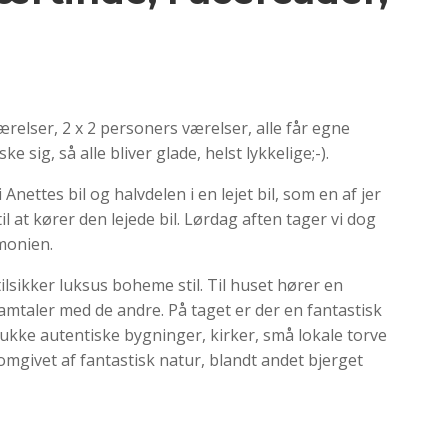
tværelser, 2 x 2 personers værelser, alle får egne
 sig, så alle bliver glade, helst lykkelige;-).
Anettes bil og halvdelen i en lejet bil, som en af jer
til at kører den lejede bil. Lørdag aften tager vi dog
emonien.
ilsikker luksus boheme stil. Til huset hører en
amtaler med de andre. På taget er der en fantastisk
ukke autentiske bygninger, kirker, små lokale torve
mgivet af fantastisk natur, blandt andet bjerget