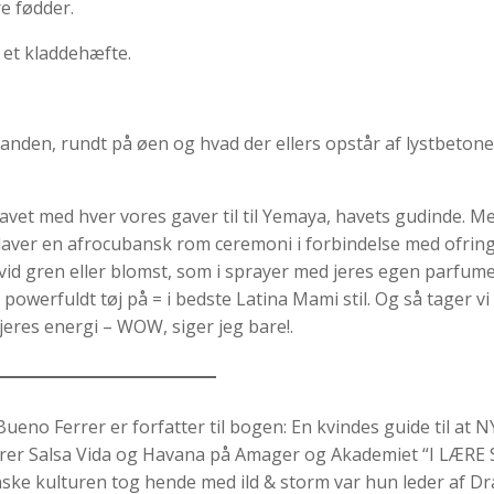
re fødder.
 et kladdehæfte.
randen, rundt på øen og hvad der ellers opstår af lystbetone
vet med hver vores gaver til til Yemaya, havets gudinde. Med g
tti laver en afrocubansk rom ceremoni i forbindelse med ofring
 hvid gren eller blomst, som i sprayer med jeres egen parfum
g powerfuldt tøj på = i bedste Latina Mami stil. Og så tager v
g jeres energi – WOW, siger jeg bare!.
Bueno Ferrer er forfatter til bogen: En kvindes guide til at 
rer Salsa Vida og Havana på Amager og Akademiet “I LÆRE 
ske kulturen tog hende med ild & storm var hun leder af D