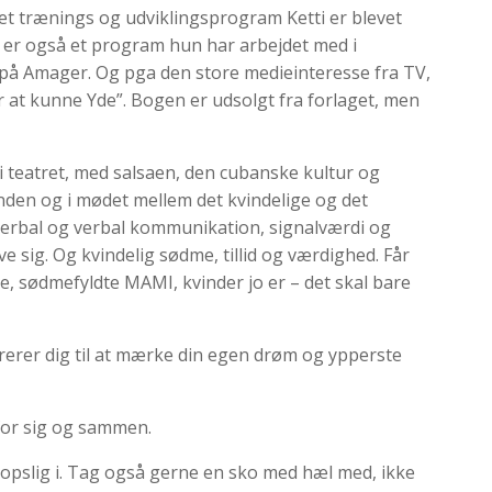
et trænings og udviklingsprogram Ketti er blevet
t er også et program hun har arbejdet med i
 på Amager. Og pga den store medieinteresse fra TV,
r at kunne Yde”. Bogen er udsolgt fra forlaget, men
i teatret, med salsaen, den cubanske kultur og
nden og i mødet mellem det kvindelige og det
verbal og verbal kommunikation, signalværdi og
 sig. Og kvindelig sødme, tillid og værdighed. Får
de, sødmefyldte MAMI, kvinder jo er – det skal bare
pirerer dig til at mærke din egen drøm og ypperste
 for sig og sammen.
kropslig i. Tag også gerne en sko med hæl med, ikke