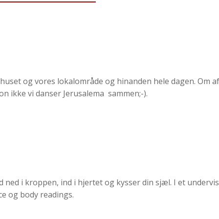
de huset og vores lokalområde og hinanden hele dagen. Om aft
mon ikke vi danser Jerusalema sammen;-).
ned i kroppen, ind i hjertet og kysser din sjæl. I et unde
ace og body readings.