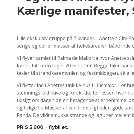
Kærlige manifester, 
Lille eksklusiv gruppe på 7 kvinder. I Anette´s City Pa
senge og der er masser af fællesarealer, både inde og u
Vi flyver samlet til Palma de Mallorca hvor Anette stå
kører, bil turen tager 20 minutter. Begge biler har vi 
taxier til strand ceremonien og festmiddagen, så all
Vi flytter ind i Anettes unikke hus i Llucmajor. I et
stemningsfuld have og forskudte terresser, hvor du k
udsigt om dagen og en betagende stjernehimmel om af
og livlige liv. Masser af vandremuligheder, gode sp
Randa. De vildt smukke strande og laguner mellem kl
PRIS 5.800 + flybillet.