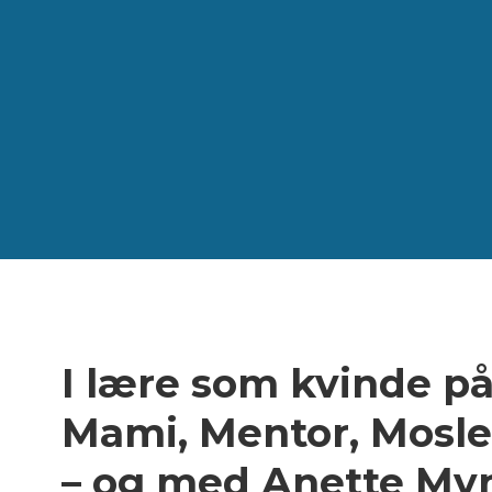
Videre
til
indhold
I lære som kvinde p
Mami, Mentor, Mosle
– og med Anette Myn