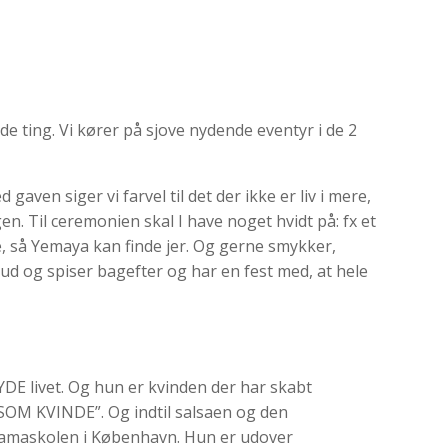
de ting. Vi kører på sjove nydende eventyr i de 2
aven siger vi farvel til det der ikke er liv i mere,
en. Til ceremonien skal I have noget hvidt på: fx et
e, så Yemaya kan finde jer. Og gerne smykker,
i ud og spiser bagefter og har en fest med, at hele
NYDE livet. Og hun er kvinden der har skabt
SOM KVINDE”. Og indtil salsaen og den
ramaskolen i København. Hun er udover