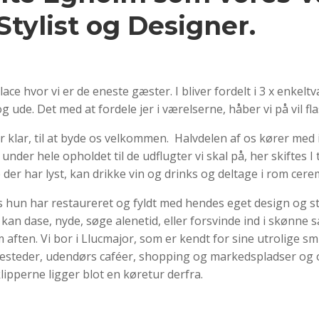
Stylist og Designer.
lace hvor vi er de eneste gæster. I bliver fordelt i 3 x enkel
de. Det med at fordele jer i værelserne, håber vi på vil flaske
r klar, til at byde os velkommen. Halvdelen af os kører med i 
under hele opholdet til de udflugter vi skal på, her skiftes I 
e der har lyst, kan drikke vin og drinks og deltage i rom cer
 hus hun har restaureret og fyldt med hendes eget design og st
an dase, nyde, søge alenetid, eller forsvinde ind i skønne s
ten. Vi bor i Llucmajor, som er kendt for sine utrolige sm
isesteder, udendørs caféer, shopping og markedspladser og o
ipperne ligger blot en køretur derfra.