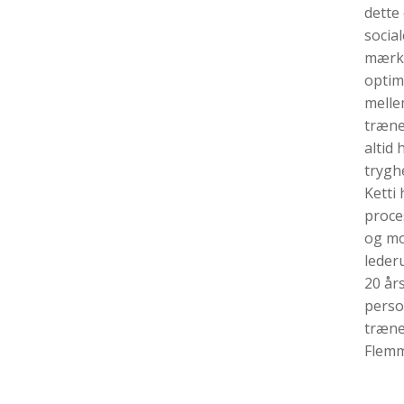
dette
socia
mærke
optim
melle
træne
altid
trygh
Ketti
proce
og mo
leder
20 år
perso
træne
Flemm