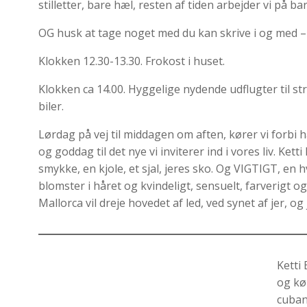
stilletter, bare hæl, resten af tiden arbejder vi på ba
OG husk at tage noget med du kan skrive i og med –
Klokken 12.30-13.30. Frokost i huset.
Klokken ca 14.00. Hyggelige nydende udflugter til st
biler.
Lørdag på vej til middagen om aften, kører vi forbi ha
og goddag til det nye vi inviterer ind i vores liv. Ke
smykke, en kjole, et sjal, jeres sko. Og VIGTIGT, en
blomster i håret og kvindeligt, sensuelt, farverigt o
Mallorca vil dreje hovedet af led, ved synet af jer, o
Ketti 
og kø
cuban