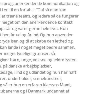
ropssprog, anerkendende kommunikation og
en til en forløb i : “Tal så man kan
 at træne teams, og ledere så de fungerer
elig meget om den anerkendende kontakt
pstår og varer gerne hele livet. Hun
 her, år ud og år ind. Og hun anvender
bryde isen og til at skabe den lethed og
an kan lande i noget meget bedre sammen.
ter meget tydelige grænser, så
r giver børn, unge, voksne og ældre lysten
n, på danske arbejdspladser,
kedage, i ind og udlandet og hun har haft
lærer, underholder, scenekunstner,
Og så er hun en erfaren klarsyns Mami,
og cubanerne og i Danmark uddannet af