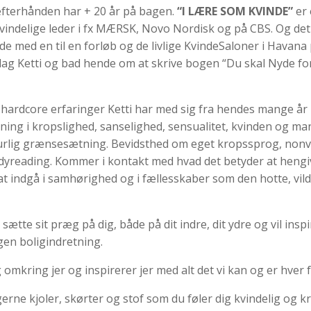
 efterhånden har + 20 år på bagen.
“I LÆRE SOM KVINDE”
er 
r kvindelige leder i fx MÆRSK, Novo Nordisk og på CBS. Og de
e med en til en forløb og de livlige KvindeSaloner i Havana
rlag Ketti og bad hende om at skrive bogen “Du skal Nyde fo
g hardcore erfaringer Ketti har med sig fra hendes mange år 
ning i kropslighed, sanselighed, sensualitet, kvinden og ma
aturlig grænsesætning. Bevidsthed om eget kropssprog, non
dyreading. Kommer i kontakt med hvad det betyder at hengive
 at indgå i samhørighed og i fællesskaber som den hotte, vil
sætte sit præg på dig, både på dit indre, dit ydre og vil ins
egen boligindretning.
omkring jer og inspirerer jer med alt det vi kan og er hver
erne kjoler, skørter og stof som du føler dig kvindelig og 