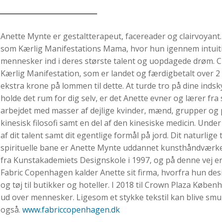
Anette Mynte er gestaltterapeut, facereader og clairvoyant.
som Kærlig Manifestations Mama, hvor hun igennem intuitiv
mennesker ind i deres største talent og uopdagede drøm. C
Kærlig Manifestation, som er landet og færdigbetalt over 2 
ekstra krone på lommen til dette. At turde tro på dine inds
holde det rum for dig selv, er det Anette evner og lærer fra
arbejdet med masser af dejlige kvinder, mænd, grupper og 
kinesisk filosofi samt en del af den kinesiske medicin. Unde
af dit talent samt dit egentlige formål på jord. Dit naturlig
spirituelle bane er Anette Mynte uddannet kunsthåndværker
fra Kunstakademiets Designskole i 1997, og på denne vej er
Fabric Copenhagen kalder Anette sit firma, hvorfra hun desi
og tøj til butikker og hoteller. I 2018 til Crown Plaza Købe
ud over mennesker. Ligesom et stykke tekstil kan blive sm
også.
www.fabriccopenhagen.dk