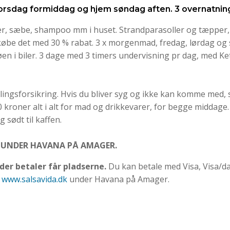
torsdag formiddag og hjem søndag aften. 3 overnatnin
der, sæbe, shampoo mm i huset. Strandparasoller og tæpper
 købe det med 30 % rabat. 3 x morgenmad, fredag, lørdag og s
øen i biler. 3 dage med 3 timers undervisning pr dag, med Ket
tillingsforsikring. Hvis du bliver syg og ikke kan komme med, 
kroner alt i alt for mad og drikkevarer, for begge middage. D
 sødt til kaffen.
UNDER HAVANA PÅ AMAGER.
der betaler får pladserne.
Du kan betale med Visa, Visa/d
å
www.salsavida.dk
under Havana på Amager.