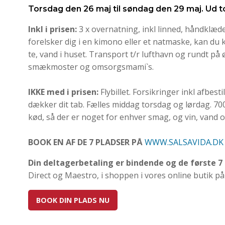
Torsdag den 26 maj til søndag den 29 maj. Ud 
Inkl i prisen:
3 x overnatning, inkl linned, håndklæ
forelsker dig i en kimono eller et natmaske, kan du
te, vand i huset. Transport t/r lufthavn og rundt på 
smækmoster og omsorgsmami`s.
IKKE med i prisen:
Flybillet. Forsikringer inkl afbes
dækker dit tab. Fælles middag torsdag og lørdag. 700 
kød, så der er noget for enhver smag, og vin, vand og
BOOK EN AF DE 7 PLADSER PÅ
WWW.SALSAVIDA.DK
Din deltagerbetaling er bindende og de første 7 
Direct og Maestro, i shoppen i vores online butik p
BOOK DIN PLADS NU