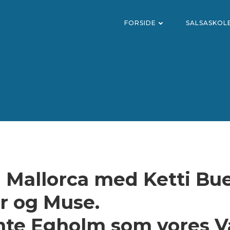
FORSIDE
SALSASKOL
å Mallorca med Ketti Bu
r og Muse.
te Egholm som vores Væ