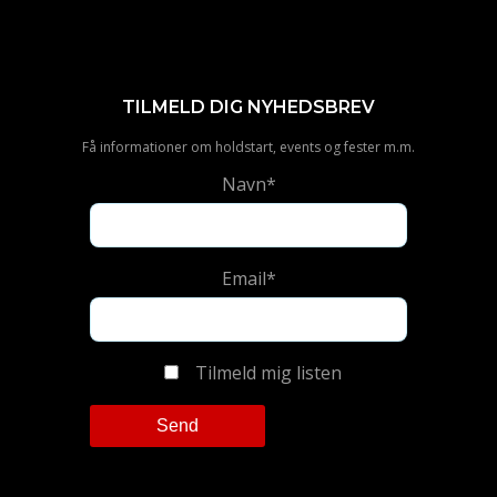
TILMELD DIG NYHEDSBREV
Få informationer om holdstart, events og fester m.m.
Navn*
Email*
Tilmeld mig listen
Please leave this field empty.