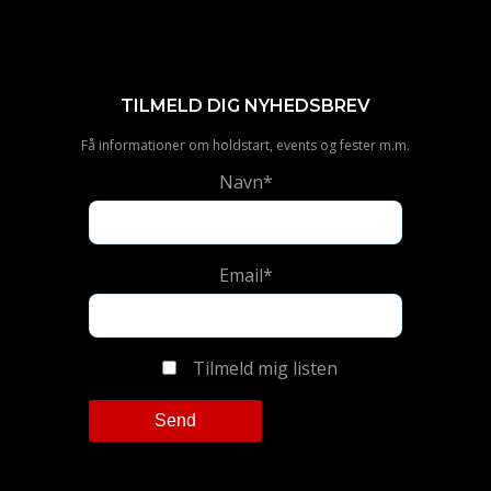
TILMELD DIG NYHEDSBREV
Få informationer om holdstart, events og fester m.m.
Navn*
Email*
Tilmeld mig listen
Please leave this field empty.