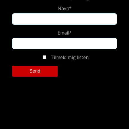
Navn*
Email*
Tilmeld mig listen
Please leave this field empty.