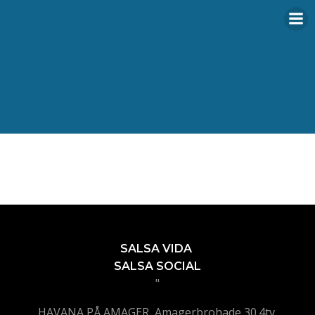
Videre
til
indhold
SALSA VIDA
SALSA SOCIAL
"
HAVANA PÅ AMAGER, Amagerbrohade 30.4tv,