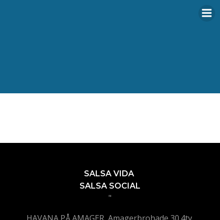
Videre
til
indhold
SALSA VIDA
SALSA SOCIAL
"
HAVANA PÅ AMAGER, Amagerbrohade 30.4tv,