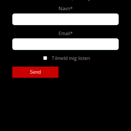
Navn*
Email*
Tilmeld mig listen
Please leave this field empty.