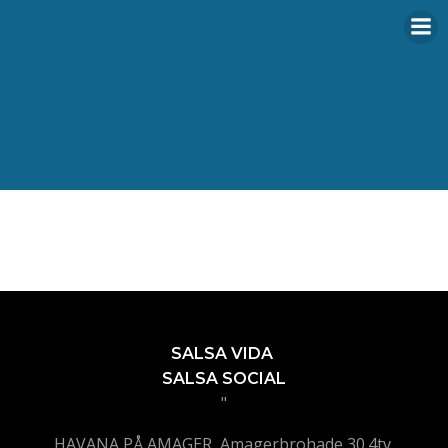
Videre
til
indhold
SALSA VIDA
SALSA SOCIAL
"
HAVANA PÅ AMAGER, Amagerbrohade 30.4tv,