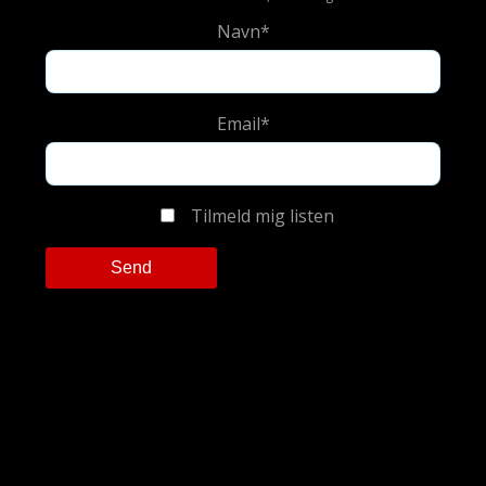
Navn*
Email*
Tilmeld mig listen
Please leave this field empty.