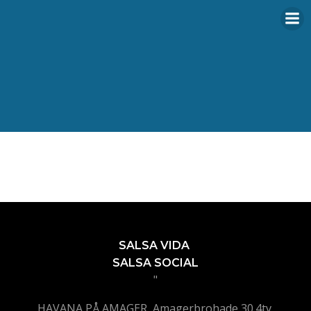
Videre
til
indhold
SALSA VIDA
SALSA SOCIAL
"
HAVANA PÅ AMAGER, Amagerbrohade 30.4tv,