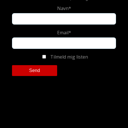
Navn*
Email*
Tilmeld mig listen
Please leave this field empty.