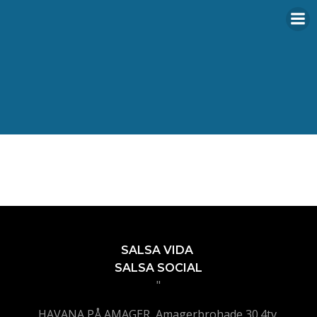
Videre
til
indhold
SALSA VIDA
SALSA SOCIAL
"
HAVANA PÅ AMAGER, Amagerbrohade 30.4tv,