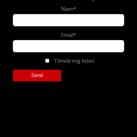
Navn*
Email*
Tilmeld mig listen
Please leave this field empty.