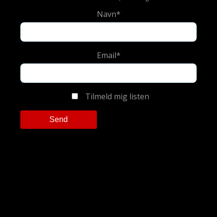
Navn*
Email*
Tilmeld mig listen
Please leave this field empty.