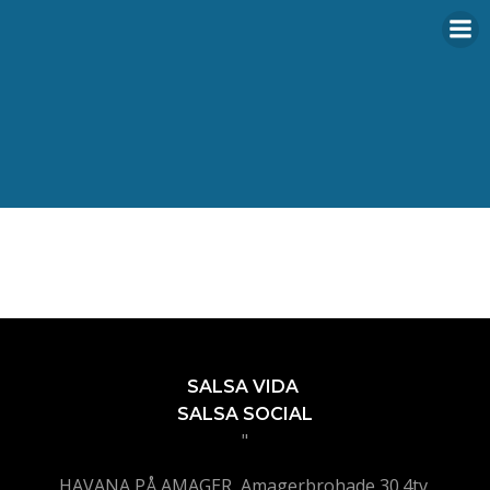
Videre
til
indhold
SALSA VIDA
SALSA SOCIAL
"
HAVANA PÅ AMAGER, Amagerbrohade 30.4tv,