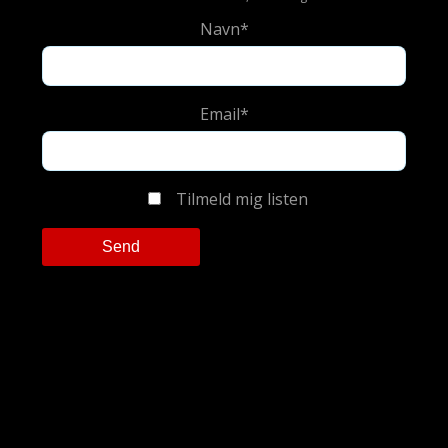
Navn*
Email*
Tilmeld mig listen
Please leave this field empty.