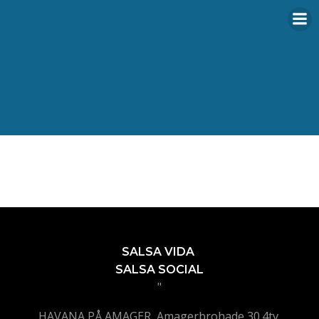
Videre
til
indhold
SALSA VIDA
SALSA SOCIAL
"
HAVANA PÅ AMAGER, Amagerbrohade 30.4tv,