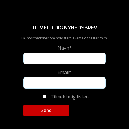
TILMELD DIG NYHEDSBREV
Få informationer om holdstart, events og fester m.m.
Navn*
Email*
Tilmeld mig listen
Please leave this field empty.