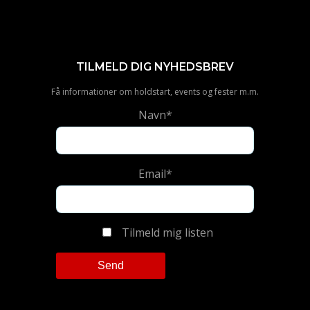
TILMELD DIG NYHEDSBREV
Få informationer om holdstart, events og fester m.m.
Navn*
Email*
Tilmeld mig listen
Please leave this field empty.