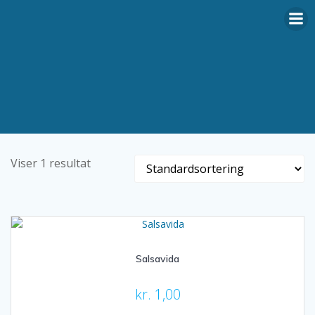
Videre
til
indhold
Viser 1 resultat
Salsavida
kr.
1,00