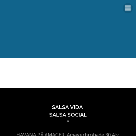
Videre
til
indhold
SALSA VIDA
SALSA SOCIAL
"
HAVANA PÅ AMAGER, Amagerbrohade 30.4tv,