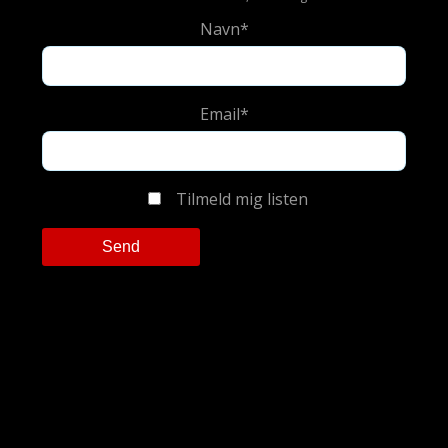
Navn*
Email*
Tilmeld mig listen
Please leave this field empty.