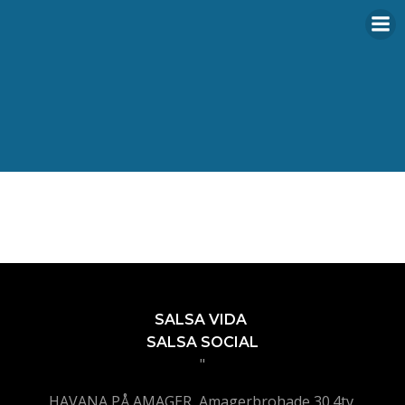
Videre
til
indhold
SALSA VIDA
SALSA SOCIAL
"
HAVANA PÅ AMAGER, Amagerbrohade 30.4tv,