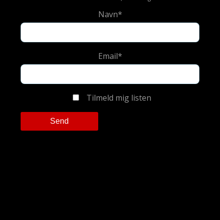
Navn*
Email*
Tilmeld mig listen
Please leave this field empty.