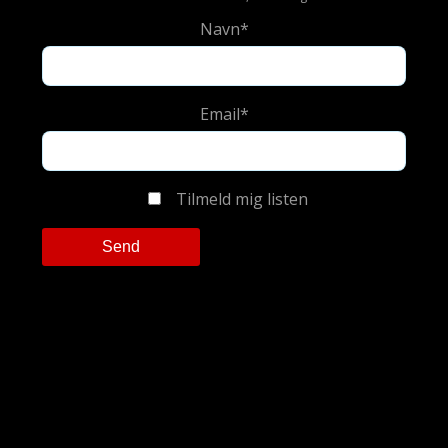
Navn*
Email*
Tilmeld mig listen
Please leave this field empty.