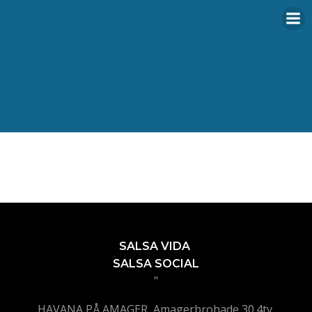
Videre
til
indhold
SALSA VIDA
SALSA SOCIAL
"
HAVANA PÅ AMAGER, Amagerbrohade 30.4tv,