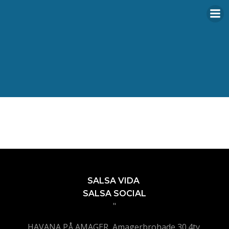
Videre
til
indhold
SALSA VIDA
SALSA SOCIAL
"
HAVANA PÅ AMAGER, Amagerbrohade 30.4tv,