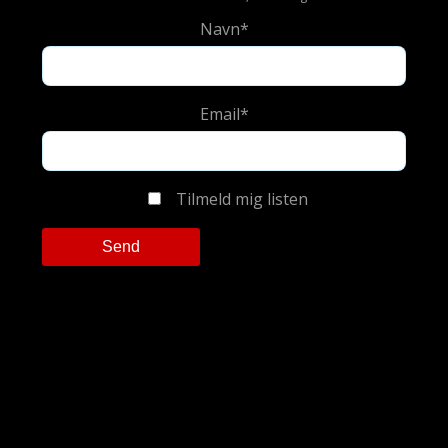
Navn*
Email*
Tilmeld mig listen
Please leave this field empty.