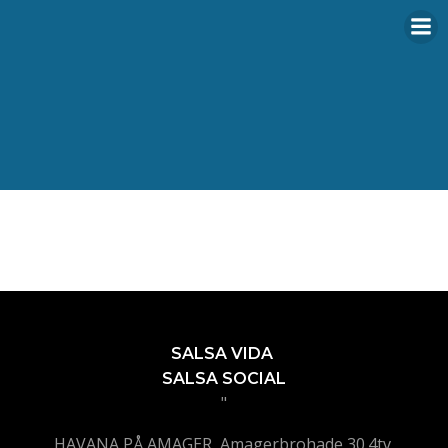
Videre
til
indhold
SALSA VIDA
SALSA SOCIAL
"
HAVANA PÅ AMAGER, Amagerbrohade 30.4tv,