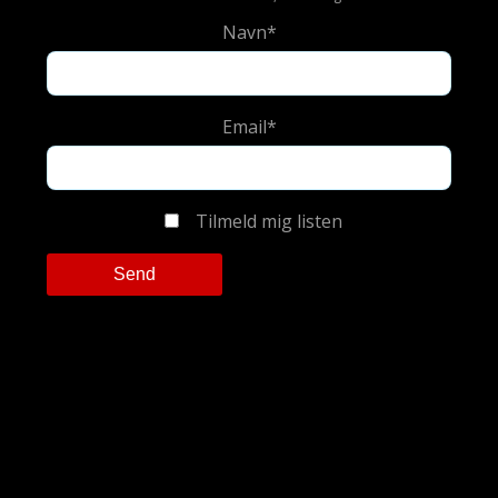
Navn*
Email*
Tilmeld mig listen
Please leave this field empty.