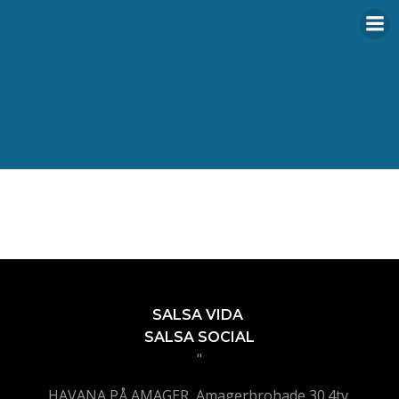
Videre
til
indhold
SALSA VIDA
SALSA SOCIAL
"
HAVANA PÅ AMAGER, Amagerbrohade 30.4tv,