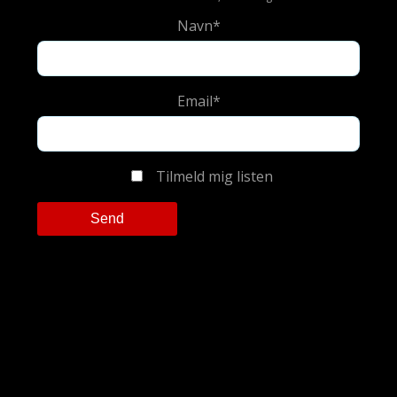
Navn*
Email*
Tilmeld mig listen
Please leave this field empty.