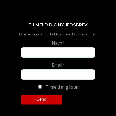
TILMELD DIG NYHEDSBREV
Få informationer om holdstart, events og fester m.m.
Navn*
Email*
Tilmeld mig listen
Please leave this field empty.