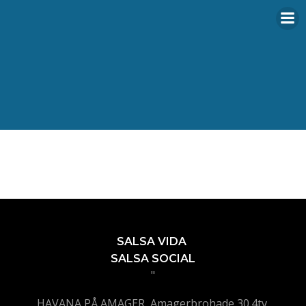
Videre
til
indhold
SALSA VIDA
SALSA SOCIAL
"
HAVANA PÅ AMAGER, Amagerbrohade 30.4tv,