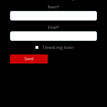
Navn*
Email*
Tilmeld mig listen
Please leave this field empty.